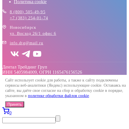
Политика cookie
8 (800) 505-49-95
+7 (383) 254-01-74
Новосибирск
ул. Восход 26/1 офис 6
info.dtg@mail.ru
Дентал Трейдинг Груп
ИНН 5405984009, ОГРН 1165476156526
Сайт использует cookie для работы, а также к сайту подключены
сервисы веб-аналитики (Яндекс) использующие cookie. Оставаясь на
сайте, вы даёте свое согласие на сбор и обработку cookie в порядке,
указанном в
политике обработки файлов cookie
.
Принять
0