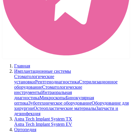
Главная
Имплантационные системы
Стоматологические
установки
Рентгенодиагностика
Стерилизационное
оборудование
Стоматологические
инструменты
Интраоральная
диагностика
Микроскопы
Бинокулярная
оптика
Зуботехническое оборудование
Оборудование для
хирургии
Остеопластические материалы
Запчасти и
дезинфекция
Astra Tech Implant System TX
Astra Tech Implant System EV
Ортопедия