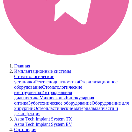
Главная
Имплантационные системы
Стоматологические
установки
Рентгенодиагностика
Стерилизационное
оборудование
Стоматологические
инструменты
Интраоральная
диагностика
Микроскопы
Бинокулярная
оптика
Зуботехническое оборудование
Оборудование для
хирургии
Остеопластические материалы
Запчасти и
дезинфекция
Astra Tech Implant System TX
Astra Tech Implant System EV
Ортопедия