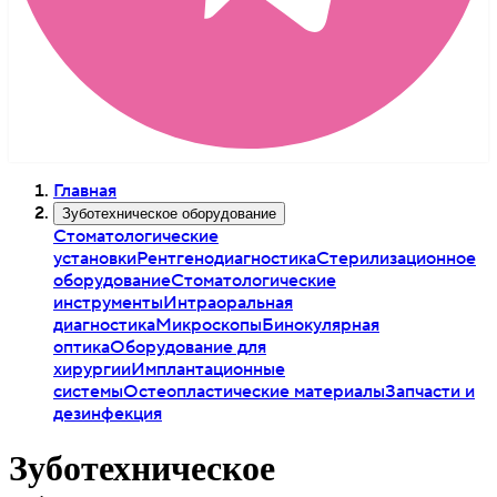
Главная
Зуботехническое оборудование
Стоматологические
установки
Рентгенодиагностика
Стерилизационное
оборудование
Стоматологические
инструменты
Интраоральная
диагностика
Микроскопы
Бинокулярная
оптика
Оборудование для
хирургии
Имплантационные
системы
Остеопластические материалы
Запчасти и
дезинфекция
Зуботехническое