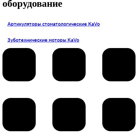
оборудование
Артикуляторы стоматологические KaVo
Зуботехнические моторы KaVo