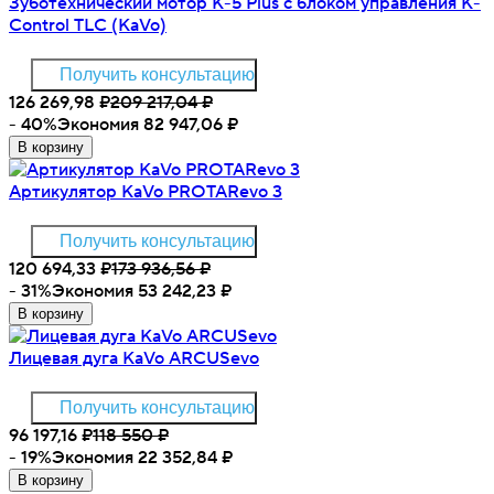
Зуботехнический мотор K-5 Plus с блоком управления K-
Control TLC (KaVo)
Получить консультацию
126 269,98
₽
209 217,04
₽
- 40%
Экономия 82 947,06
₽
В корзину
Артикулятор KaVo PROTARevo 3
Получить консультацию
120 694,33
₽
173 936,56
₽
- 31%
Экономия 53 242,23
₽
В корзину
Лицевая дуга KaVo ARCUSevo
Получить консультацию
96 197,16
₽
118 550
₽
- 19%
Экономия 22 352,84
₽
В корзину