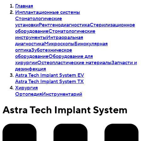
Главная
Имплантационные системы
Стоматологические
установки
Рентгенодиагностика
Стерилизационное
оборудование
Стоматологические
инструменты
Интраоральная
диагностика
Микроскопы
Бинокулярная
оптика
Зуботехническое
оборудование
Оборудование для
хирургии
Остеопластические материалы
Запчасти и
дезинфекция
Astra Tech Implant System EV
Astra Tech Implant System TX
Хирургия
Ортопедия
Инструментарий
Astra Tech Implant System