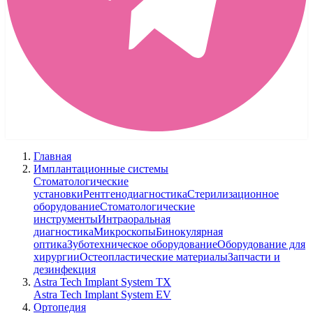
Главная
Имплантационные системы
Стоматологические
установки
Рентгенодиагностика
Стерилизационное
оборудование
Стоматологические
инструменты
Интраоральная
диагностика
Микроскопы
Бинокулярная
оптика
Зуботехническое оборудование
Оборудование для
хирургии
Остеопластические материалы
Запчасти и
дезинфекция
Astra Tech Implant System TX
Astra Tech Implant System EV
Ортопедия