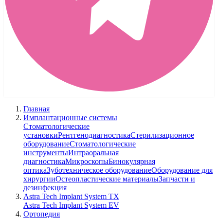
Главная
Имплантационные системы
Стоматологические
установки
Рентгенодиагностика
Стерилизационное
оборудование
Стоматологические
инструменты
Интраоральная
диагностика
Микроскопы
Бинокулярная
оптика
Зуботехническое оборудование
Оборудование для
хирургии
Остеопластические материалы
Запчасти и
дезинфекция
Astra Tech Implant System TX
Astra Tech Implant System EV
Ортопедия