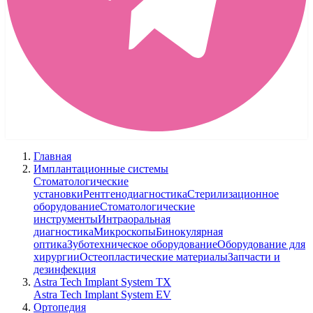
Главная
Имплантационные системы
Стоматологические
установки
Рентгенодиагностика
Стерилизационное
оборудование
Стоматологические
инструменты
Интраоральная
диагностика
Микроскопы
Бинокулярная
оптика
Зуботехническое оборудование
Оборудование для
хирургии
Остеопластические материалы
Запчасти и
дезинфекция
Astra Tech Implant System TX
Astra Tech Implant System EV
Ортопедия