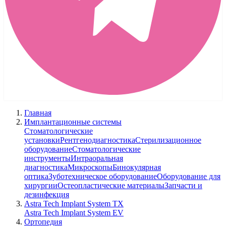
Главная
Имплантационные системы
Стоматологические
установки
Рентгенодиагностика
Стерилизационное
оборудование
Стоматологические
инструменты
Интраоральная
диагностика
Микроскопы
Бинокулярная
оптика
Зуботехническое оборудование
Оборудование для
хирургии
Остеопластические материалы
Запчасти и
дезинфекция
Astra Tech Implant System TX
Astra Tech Implant System EV
Ортопедия