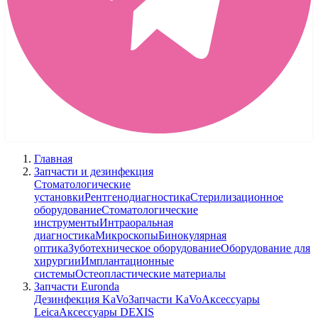
Главная
Запчасти и дезинфекция
Стоматологические
установки
Рентгенодиагностика
Стерилизационное
оборудование
Стоматологические
инструменты
Интраоральная
диагностика
Микроскопы
Бинокулярная
оптика
Зуботехническое оборудование
Оборудование для
хирургии
Имплантационные
системы
Остеопластические материалы
Запчасти Euronda
Дезинфекция KaVo
Запчасти KaVo
Аксессуары
Leica
Аксессуары DEXIS