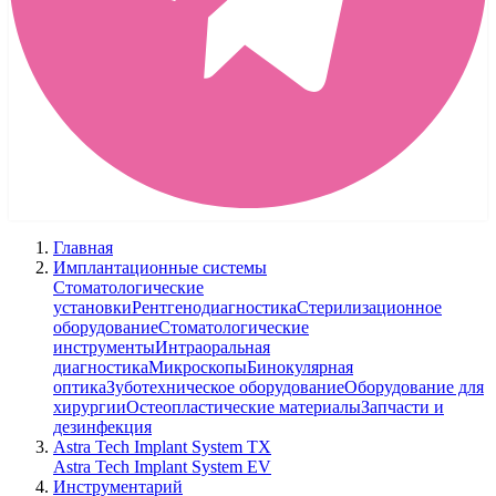
Главная
Имплантационные системы
Стоматологические
установки
Рентгенодиагностика
Стерилизационное
оборудование
Стоматологические
инструменты
Интраоральная
диагностика
Микроскопы
Бинокулярная
оптика
Зуботехническое оборудование
Оборудование для
хирургии
Остеопластические материалы
Запчасти и
дезинфекция
Astra Tech Implant System TX
Astra Tech Implant System EV
Инструментарий