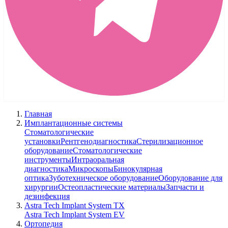
Главная
Имплантационные системы
Стоматологические
установки
Рентгенодиагностика
Стерилизационное
оборудование
Стоматологические
инструменты
Интраоральная
диагностика
Микроскопы
Бинокулярная
оптика
Зуботехническое оборудование
Оборудование для
хирургии
Остеопластические материалы
Запчасти и
дезинфекция
Astra Tech Implant System TX
Astra Tech Implant System EV
Ортопедия