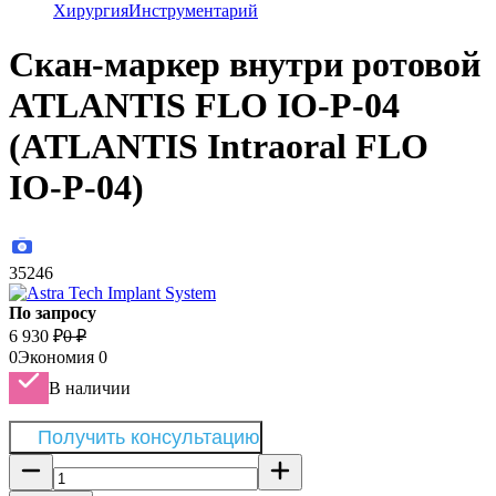
Хирургия
Инструментарий
Скан-маркер внутри ротовой
ATLANTIS FLO IO-P-04
(ATLANTIS Intraoral FLO
IO-P-04)
35246
По запросу
6 930
₽
0
₽
0
Экономия
0
В наличии
Получить консультацию