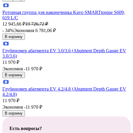
Роторная группа для наконечника Kavo SMARTtorque S609,
619 L/C
12 945,66
₽
19 726,72
₽
- 34%
Экономия 6 781,06
₽
В корзину
Глубиномер абатмента EV 3.0/3.6 (Abutment Depth Gauge EV
3.0/3.6)
11 970
₽
Экономия -11 970
₽
В корзину
Глубиномер абатмента EV 4.2/4.8 (Abutment Depth Gauge EV
4.2/4.8)
11 970
₽
Экономия -11 970
₽
В корзину
Есть вопросы?