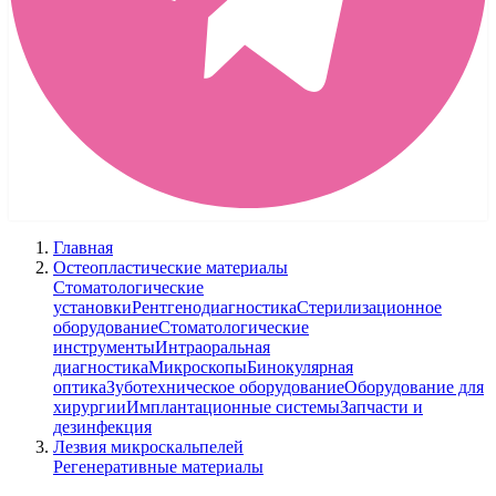
Главная
Остеопластические материалы
Стоматологические
установки
Рентгенодиагностика
Стерилизационное
оборудование
Стоматологические
инструменты
Интраоральная
диагностика
Микроскопы
Бинокулярная
оптика
Зуботехническое оборудование
Оборудование для
хирургии
Имплантационные системы
Запчасти и
дезинфекция
Лезвия микроскальпелей
Регенеративные материалы