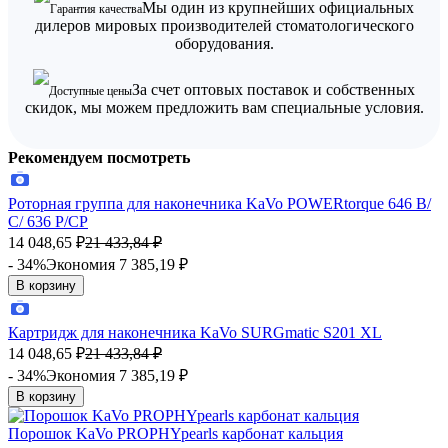
Мы один из крупнейших официальных
Гарантия качества
дилеров мировых производителей стоматологического
оборудования.
За счет оптовых поставок и собственных
Доступные цены
скидок, мы можем предложить вам специальные условия.
Рекомендуем посмотреть
Роторная группа для наконечника KaVo POWERtorque 646 В/
С/ 636 P/CP
14 048,65
₽
21 433,84
₽
- 34%
Экономия 7 385,19
₽
В корзину
Картридж для наконечника KaVo SURGmatic S201 XL
14 048,65
₽
21 433,84
₽
- 34%
Экономия 7 385,19
₽
В корзину
Порошок KaVo PROPHYpearls карбонат кальция