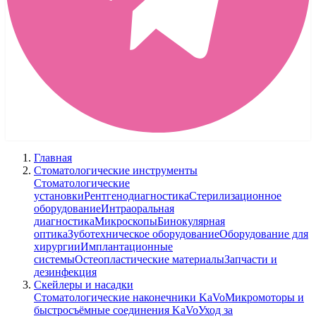
Главная
Стоматологические инструменты
Стоматологические
установки
Рентгенодиагностика
Стерилизационное
оборудование
Интраоральная
диагностика
Микроскопы
Бинокулярная
оптика
Зуботехническое оборудование
Оборудование для
хирургии
Имплантационные
системы
Остеопластические материалы
Запчасти и
дезинфекция
Скейлеры и насадки
Стоматологические наконечники KaVo
Микромоторы и
быстросъёмные соединения KaVo
Уход за