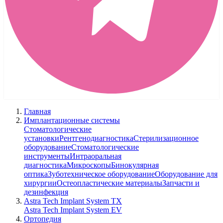
Главная
Имплантационные системы
Стоматологические
установки
Рентгенодиагностика
Стерилизационное
оборудование
Стоматологические
инструменты
Интраоральная
диагностика
Микроскопы
Бинокулярная
оптика
Зуботехническое оборудование
Оборудование для
хирургии
Остеопластические материалы
Запчасти и
дезинфекция
Astra Tech Implant System TX
Astra Tech Implant System EV
Ортопедия