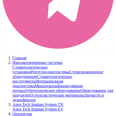
Главная
Имплантационные системы
Стоматологические
установки
Рентгенодиагностика
Стерилизационное
оборудование
Стоматологические
инструменты
Интраоральная
диагностика
Микроскопы
Бинокулярная
оптика
Зуботехническое оборудование
Оборудование для
хирургии
Остеопластические материалы
Запчасти и
дезинфекция
Astra Tech Implant System TX
Astra Tech Implant System EV
Ортопедия