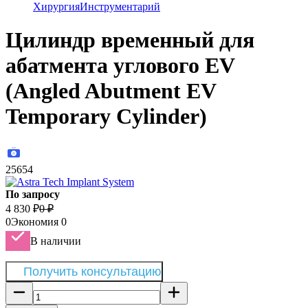
Хирургия
Инструментарий
Цилиндр временный для
абатмента углового EV
(Angled Abutment EV
Temporary Cylinder)
25654
По запросу
4 830
₽
0
₽
0
Экономия
0
В наличии
Получить консультацию