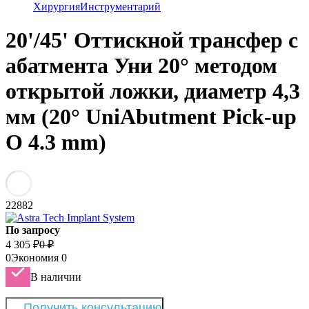
Хирургия
Инструментарий
20'/45' Оттискной трансфер с
абатмента Уни 20° методом
открытой ложки, диаметр 4,3
мм (20° UniAbutment Pick-up
O 4.3 mm)
22882
По запросу
4 305
₽
0
₽
0
Экономия
0
В наличии
Получить консультацию