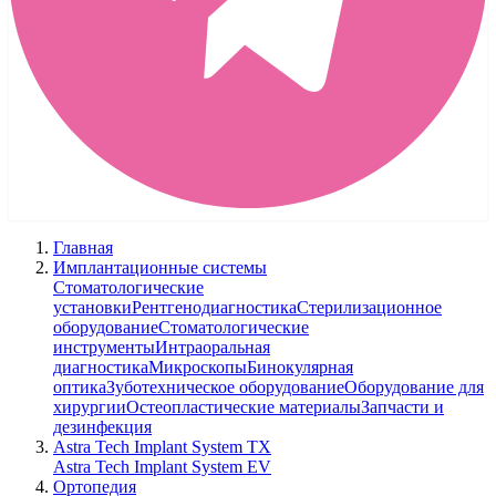
Главная
Имплантационные системы
Стоматологические
установки
Рентгенодиагностика
Стерилизационное
оборудование
Стоматологические
инструменты
Интраоральная
диагностика
Микроскопы
Бинокулярная
оптика
Зуботехническое оборудование
Оборудование для
хирургии
Остеопластические материалы
Запчасти и
дезинфекция
Astra Tech Implant System TX
Astra Tech Implant System EV
Ортопедия