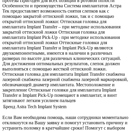
протезы Пригоден для всех позиций в ротовой полости
Особенности и преимущества Система имплантатов Астра
Тек предоставляет возможность снятия слепков как с
помощью закрытой оттискной ложки, так и с помощью
открытой оттискной ложки: Оттискная головка для
имплантата Implant Transfer – при методике использования
закрытой оттискной ложки Оттискная головка для
имплантата Implant Pick-Up - при методике использования
открытой оттискной ложки Оттискные головки для
имплантата Implant Transfer и Implant Pick-Up являются
двухкомпонентными, имеются в наличии в различных
размерах по высоте для различных клинических ситуаций.
Для достижения оптимальных результатов, слепок должен
выполняться с помощью жесткой оттискной ложки.
Оттискная головка для имплантата Implant Transfer снабжена
лазерной снабжена лазерной снабжена лазерной маркировкой,
обозначающей диаметр имплантата. Местоположение и
закрепление Оттискные головки для имплантата Implant
Transfer и Implant Pick-Up помещают в имплантат, и винт
затягивают легким усилием пальцев
Бренд
Astra Tech Implant System
Если Вам необходима помощь, наши сотрудники моментально
откликнутся на Вашу заявку и помогут установить причину и
устранить поломку в кратчайшие сроки! Помогут с выбором