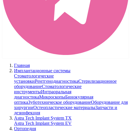
Главная
Имплантационные системы
Стоматологические
установки
Рентгенодиагностика
Стерилизационное
оборудование
Стоматологические
инструменты
Интраоральная
диагностика
Микроскопы
Бинокулярная
оптика
Зуботехническое оборудование
Оборудование для
хирургии
Остеопластические материалы
Запчасти и
дезинфекция
Astra Tech Implant System TX
Astra Tech Implant System EV
Ортопедия