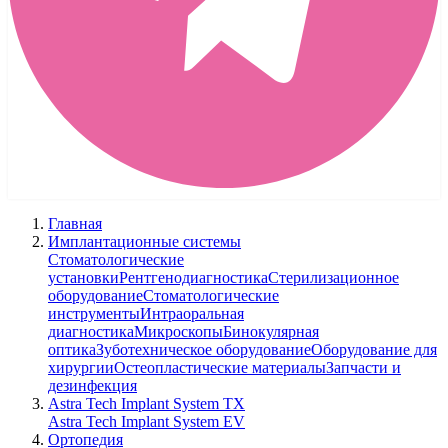
Главная
Имплантационные системы
Стоматологические
установки
Рентгенодиагностика
Стерилизационное
оборудование
Стоматологические
инструменты
Интраоральная
диагностика
Микроскопы
Бинокулярная
оптика
Зуботехническое оборудование
Оборудование для
хирургии
Остеопластические материалы
Запчасти и
дезинфекция
Astra Tech Implant System TX
Astra Tech Implant System EV
Ортопедия