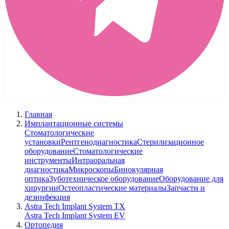
Главная
Имплантационные системы
Стоматологические
установки
Рентгенодиагностика
Стерилизационное
оборудование
Стоматологические
инструменты
Интраоральная
диагностика
Микроскопы
Бинокулярная
оптика
Зуботехническое оборудование
Оборудование для
хирургии
Остеопластические материалы
Запчасти и
дезинфекция
Astra Tech Implant System TX
Astra Tech Implant System EV
Ортопедия