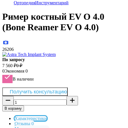
Ортопедия
Инструментарий
Ример костный EV O 4.0
(Bone Reamer EV O 4.0)
26206
По запросу
7 560
₽
0
₽
0
Экономия
0
В наличии
Получить консультацию
В корзину
Характеристики
Отзывы 0