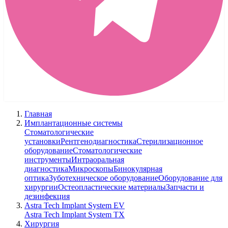
Главная
Имплантационные системы
Стоматологические
установки
Рентгенодиагностика
Стерилизационное
оборудование
Стоматологические
инструменты
Интраоральная
диагностика
Микроскопы
Бинокулярная
оптика
Зуботехническое оборудование
Оборудование для
хирургии
Остеопластические материалы
Запчасти и
дезинфекция
Astra Tech Implant System EV
Astra Tech Implant System TX
Хирургия