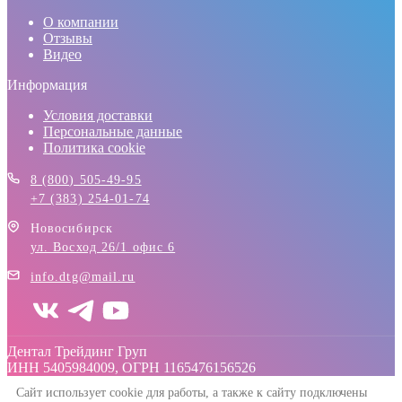
О компании
Отзывы
Видео
Информация
Условия доставки
Персональные данные
Политика cookie
8 (800) 505-49-95
+7 (383) 254-01-74
Новосибирск
ул. Восход 26/1 офис 6
info.dtg@mail.ru
Дентал Трейдинг Груп
ИНН 5405984009, ОГРН 1165476156526
Сайт использует cookie для работы, а также к сайту подключены