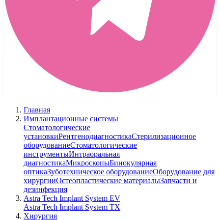
Главная
Имплантационные системы
Стоматологические
установки
Рентгенодиагностика
Стерилизационное
оборудование
Стоматологические
инструменты
Интраоральная
диагностика
Микроскопы
Бинокулярная
оптика
Зуботехническое оборудование
Оборудование для
хирургии
Остеопластические материалы
Запчасти и
дезинфекция
Astra Tech Implant System EV
Astra Tech Implant System TX
Хирургия