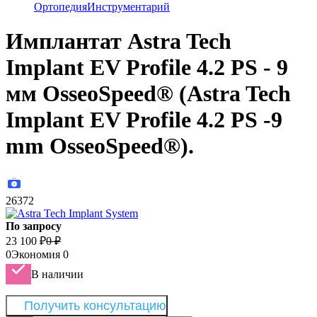
Ортопедия
Инструментарий
Имплантат Astra Tech
Implant EV Profile 4.2 PS - 9
мм OsseoSpeed® (Astra Tech
Implant EV Profile 4.2 PS -9
mm OsseoSpeed®).
26372
По запросу
23 100
₽
0
₽
0
Экономия
0
В наличии
Получить консультацию