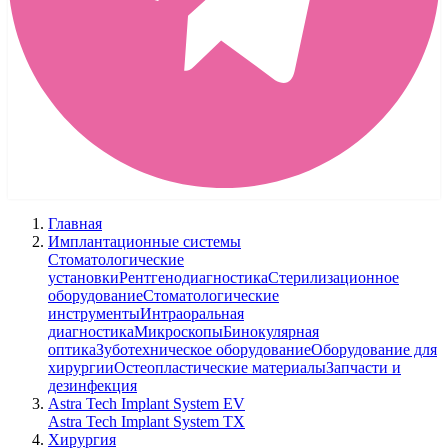
Главная
Имплантационные системы
Стоматологические
установки
Рентгенодиагностика
Стерилизационное
оборудование
Стоматологические
инструменты
Интраоральная
диагностика
Микроскопы
Бинокулярная
оптика
Зуботехническое оборудование
Оборудование для
хирургии
Остеопластические материалы
Запчасти и
дезинфекция
Astra Tech Implant System EV
Astra Tech Implant System TX
Хирургия