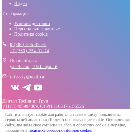
Видео
Информация
Условия доставки
Персональные данные
Политика cookie
8 (800) 505-49-95
+7 (383) 254-01-74
Новосибирск
ул. Восход 26/1 офис 6
info.dtg@mail.ru
Дентал Трейдинг Груп
ИНН 5405984009, ОГРН 1165476156526
Сайт использует cookie для работы, а также к сайту подключены
сервисы веб-аналитики (Яндекс) использующие cookie. Оставаясь на
сайте, вы даёте свое согласие на сбор и обработку cookie в порядке,
указанном в
политике обработки файлов cookie
.