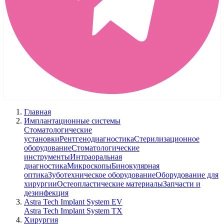
Главная
Имплантационные системы
Стоматологические
установки
Рентгенодиагностика
Стерилизационное
оборудование
Стоматологические
инструменты
Интраоральная
диагностика
Микроскопы
Бинокулярная
оптика
Зуботехническое оборудование
Оборудование для
хирургии
Остеопластические материалы
Запчасти и
дезинфекция
Astra Tech Implant System EV
Astra Tech Implant System TX
Хирургия