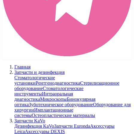
Главная
Запчасти и дезинфекция
Стоматологические
установки
Рентгенодиагностика
Стерилизационное
оборудование
Стоматологические
инструменты
Интраоральная
диагностика
Микроскопы
Бинокулярная
оптика
Зуботехническое оборудование
Оборудование для
хирургии
Имплантационные
системы
Остеопластические материалы
Запчасти KaVo
Дезинфекция KaVo
Запчасти Euronda
Аксессуары
Leica
Аксессуары DEXIS