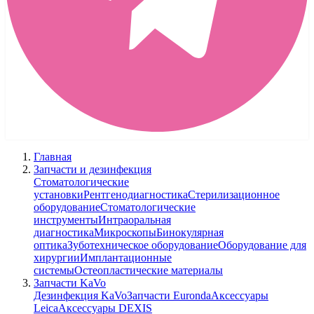
Главная
Запчасти и дезинфекция
Стоматологические
установки
Рентгенодиагностика
Стерилизационное
оборудование
Стоматологические
инструменты
Интраоральная
диагностика
Микроскопы
Бинокулярная
оптика
Зуботехническое оборудование
Оборудование для
хирургии
Имплантационные
системы
Остеопластические материалы
Запчасти KaVo
Дезинфекция KaVo
Запчасти Euronda
Аксессуары
Leica
Аксессуары DEXIS