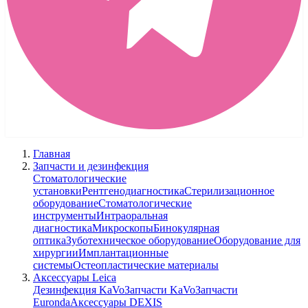
Главная
Запчасти и дезинфекция
Стоматологические
установки
Рентгенодиагностика
Стерилизационное
оборудование
Стоматологические
инструменты
Интраоральная
диагностика
Микроскопы
Бинокулярная
оптика
Зуботехническое оборудование
Оборудование для
хирургии
Имплантационные
системы
Остеопластические материалы
Аксессуары Leica
Дезинфекция KaVo
Запчасти KaVo
Запчасти
Euronda
Аксессуары DEXIS