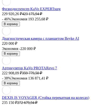
Физиодиспенсер KaVo EXPERTsurg
229 920,26
₽
423 175,94
₽
- 46%
Экономия 193 255,68
₽
В корзину
Диагностическая камера с планшетом Beyke AI
220 000
₽
Экономия -220 000
₽
В корзину
Артикулятор KaVo PROTARevo 7
222 908,09
₽
359 779,50
₽
- 38%
Экономия 136 871,41
₽
В корзину
DEXIS IS VOYAGER (Стойка перекатная на колесах)
235 150
₽
272 679,94
₽