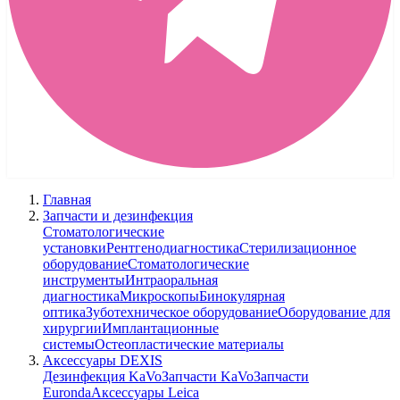
Главная
Запчасти и дезинфекция
Стоматологические
установки
Рентгенодиагностика
Стерилизационное
оборудование
Стоматологические
инструменты
Интраоральная
диагностика
Микроскопы
Бинокулярная
оптика
Зуботехническое оборудование
Оборудование для
хирургии
Имплантационные
системы
Остеопластические материалы
Аксессуары DEXIS
Дезинфекция KaVo
Запчасти KaVo
Запчасти
Euronda
Аксессуары Leica