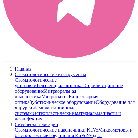
Главная
Стоматологические инструменты
Стоматологические
установки
Рентгенодиагностика
Стерилизационное
оборудование
Интраоральная
диагностика
Микроскопы
Бинокулярная
оптика
Зуботехническое оборудование
Оборудование для
хирургии
Имплантационные
системы
Остеопластические материалы
Запчасти и
дезинфекция
Скейлеры и насадки
Стоматологические наконечники KaVo
Микромоторы и
быстросъёмные соединения KaVo
Уход за