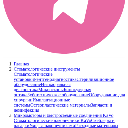
Главная
Стоматологические инструменты
Стоматологические
установки
Рентгенодиагностика
Стерилизационное
оборудование
Интраоральная
диагностика
Микроскопы
Бинокулярная
оптика
Зуботехническое оборудование
Оборудование для
хирургии
Имплантационные
системы
Остеопластические материалы
Запчасти и
дезинфекция
Микромоторы и быстросъёмные соединения KaVo
Стоматологические наконечники KaVo
Скейлеры и
насадки
Уход за наконечниками
Расходные материалы