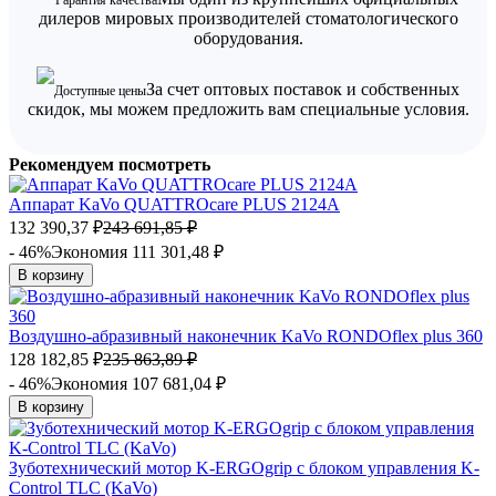
Гарантия качества
дилеров мировых производителей стоматологического
оборудования.
За счет оптовых поставок и собственных
Доступные цены
скидок, мы можем предложить вам специальные условия.
Рекомендуем посмотреть
Аппарат KaVo QUATTROcare PLUS 2124A
132 390,37
₽
243 691,85
₽
- 46%
Экономия 111 301,48
₽
В корзину
Воздушно-абразивный наконечник KaVo RONDOflex plus 360
128 182,85
₽
235 863,89
₽
- 46%
Экономия 107 681,04
₽
В корзину
Зуботехнический мотор K-ERGOgrip с блоком управления K-
Control TLC (KaVo)