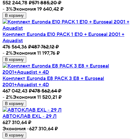
552 244,78
₽
571 885,20
₽
- 3%
Экономия 19 640,42
₽
В корзину
Комплект Euronda E10 PACK 1 E10 + Euroseal 2001 +
Aquadist
476 564,36
₽
487 762,12
₽
- 2%
Экономия 11 197,76
₽
В корзину
Комплект Euronda Е8 PACK 3 E8 + Euroseal
2001+Aquadist + 4D
467 042,43
₽
478 562,64
₽
- 2%
Экономия 11 520,21
₽
В корзину
АВТОКЛАВ EXL - 29 Л
627 310,64
₽
Экономия -627 310,64
₽
В корзину