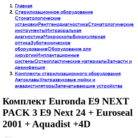
Главная
Стерилизационное оборудование
Стоматологические
установки
Рентгенодиагностика
Стоматологические
инструменты
Интраоральная
диагностика
Микроскопы
Бинокулярная
оптика
Зуботехническое
оборудование
Оборудование для
хирургии
Имплантационные
системы
Остеопластические материалы
Запчасти и
дезинфекция
Комплекты стерилизационного оборудования
Автоклавы
Ультразвуковые мойки и
аквадистиляторы
Запечатывающие устройства
Комплект Euronda Е9 NEXT
PACK 3 E9 Next 24 + Euroseal
2001 + Aquadist +4D