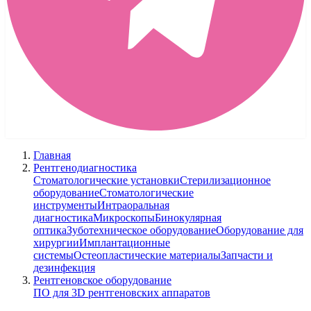
Главная
Рентгенодиагностика
Стоматологические установки
Стерилизационное
оборудование
Стоматологические
инструменты
Интраоральная
диагностика
Микроскопы
Бинокулярная
оптика
Зуботехническое оборудование
Оборудование для
хирургии
Имплантационные
системы
Остеопластические материалы
Запчасти и
дезинфекция
Рентгеновское оборудование
ПО для 3D рентгеновских аппаратов