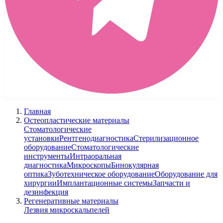
Главная
Остеопластические материалы
Стоматологические
установки
Рентгенодиагностика
Стерилизационное
оборудование
Стоматологические
инструменты
Интраоральная
диагностика
Микроскопы
Бинокулярная
оптика
Зуботехническое оборудование
Оборудование для
хирургии
Имплантационные системы
Запчасти и
дезинфекция
Регенеративные материалы
Лезвия микроскальпелей