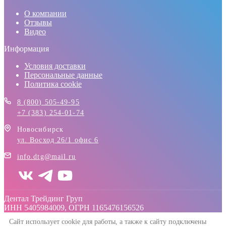
О компании
Отзывы
Видео
Информация
Условия доставки
Персональные данные
Политика cookie
8 (800) 505-49-95
+7 (383) 254-01-74
Новосибирск
ул. Восход 26/1 офис 6
info.dtg@mail.ru
Дентал Трейдинг Груп
ИНН 5405984009, ОГРН 1165476156526
Сайт использует cookie для работы, а также к сайту подключены