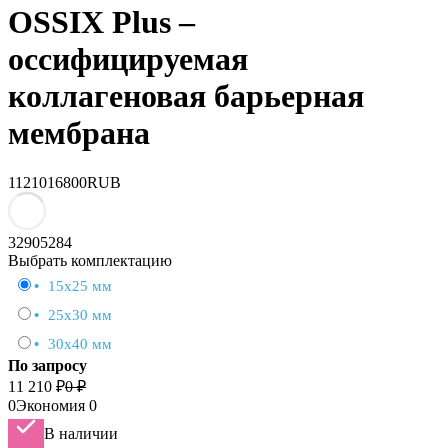
OSSIX Plus –
оссифицируемая
коллагеновая барьерная
мембрана
11210
16800
RUB
32905284
Выбрать комплектацию
•
15х25 мм
•
25х30 мм
•
30х40 мм
По запросу
11 210
₽
0
₽
0
Экономия
0
В наличии