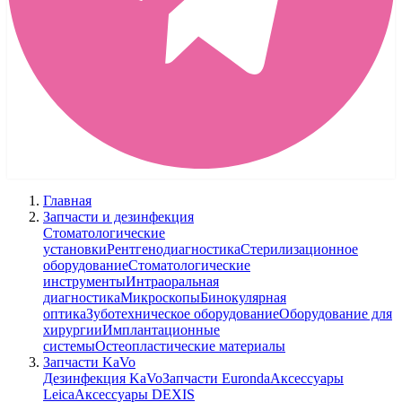
Главная
Запчасти и дезинфекция
Стоматологические
установки
Рентгенодиагностика
Стерилизационное
оборудование
Стоматологические
инструменты
Интраоральная
диагностика
Микроскопы
Бинокулярная
оптика
Зуботехническое оборудование
Оборудование для
хирургии
Имплантационные
системы
Остеопластические материалы
Запчасти KaVo
Дезинфекция KaVo
Запчасти Euronda
Аксессуары
Leica
Аксессуары DEXIS