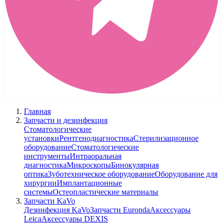
Главная
Запчасти и дезинфекция
Стоматологические
установки
Рентгенодиагностика
Стерилизационное
оборудование
Стоматологические
инструменты
Интраоральная
диагностика
Микроскопы
Бинокулярная
оптика
Зуботехническое оборудование
Оборудование для
хирургии
Имплантационные
системы
Остеопластические материалы
Запчасти KaVo
Дезинфекция KaVo
Запчасти Euronda
Аксессуары
Leica
Аксессуары DEXIS