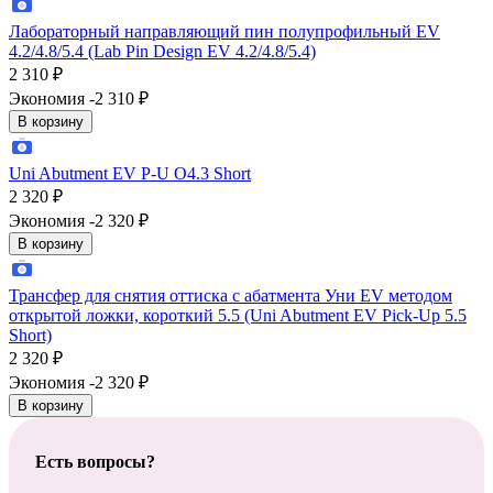
Лабораторный направляющий пин полупрофильный EV
4.2/4.8/5.4 (Lab Pin Design EV 4.2/4.8/5.4)
2 310
₽
Экономия -2 310
₽
В корзину
Uni Abutment EV P-U O4.3 Short
2 320
₽
Экономия -2 320
₽
В корзину
Трансфер для снятия оттиска с абатмента Уни EV методом
открытой ложки, короткий 5.5 (Uni Abutment EV Pick-Up 5.5
Short)
2 320
₽
Экономия -2 320
₽
В корзину
Есть вопросы?