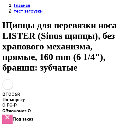
Главная
тест загрузки
Щипцы для перевязки носа
LISTER (Sinus щипцы), без
храпового механизма,
прямые, 160 mm (6 1/4"),
бранши: зубчатые
BF006R
По запросу
0
₽
0
₽
0
Экономия
0
Под заказ