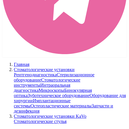
Главная
Стоматологические установки
Рентгенодиагностика
Стерилизационное
оборудование
Стоматологические
инструменты
Интраоральная
диагностика
Микроскопы
Бинокулярная
оптика
Зуботехническое оборудование
Оборудование для
хирургии
Имплантационные
системы
Остеопластические материалы
Запчасти и
дезинфекция
Стоматологические установки KaVo
Стоматологические стулья