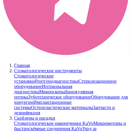
Главная
Стоматологические инструменты
Стоматологические
установки
Рентгенодиагностика
Стерилизационное
оборудование
Интраоральная
диагностика
Микроскопы
Бинокулярная
оптика
Зуботехническое оборудование
Оборудование для
хирургии
Имплантационные
системы
Остеопластические материалы
Запчасти и
дезинфекция
Скейлеры и насадки
Стоматологические наконечники KaVo
Микромоторы и
быстросъёмные соединения KaVo
Уход за