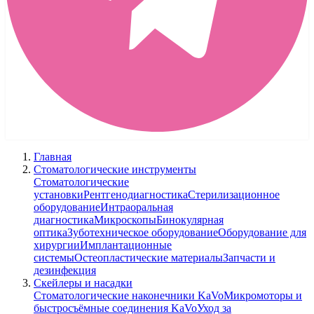
Главная
Стоматологические инструменты
Стоматологические
установки
Рентгенодиагностика
Стерилизационное
оборудование
Интраоральная
диагностика
Микроскопы
Бинокулярная
оптика
Зуботехническое оборудование
Оборудование для
хирургии
Имплантационные
системы
Остеопластические материалы
Запчасти и
дезинфекция
Скейлеры и насадки
Стоматологические наконечники KaVo
Микромоторы и
быстросъёмные соединения KaVo
Уход за