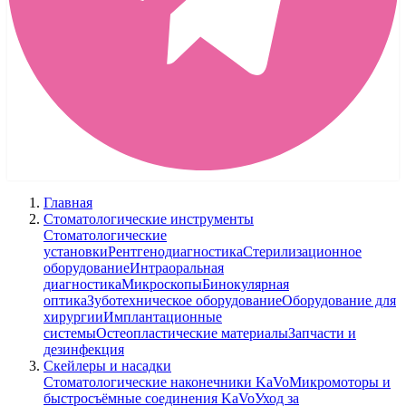
Главная
Стоматологические инструменты
Стоматологические
установки
Рентгенодиагностика
Стерилизационное
оборудование
Интраоральная
диагностика
Микроскопы
Бинокулярная
оптика
Зуботехническое оборудование
Оборудование для
хирургии
Имплантационные
системы
Остеопластические материалы
Запчасти и
дезинфекция
Скейлеры и насадки
Стоматологические наконечники KaVo
Микромоторы и
быстросъёмные соединения KaVo
Уход за