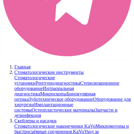
Главная
Стоматологические инструменты
Стоматологические
установки
Рентгенодиагностика
Стерилизационное
оборудование
Интраоральная
диагностика
Микроскопы
Бинокулярная
оптика
Зуботехническое оборудование
Оборудование для
хирургии
Имплантационные
системы
Остеопластические материалы
Запчасти и
дезинфекция
Скейлеры и насадки
Стоматологические наконечники KaVo
Микромоторы и
быстросъёмные соединения KaVo
Уход за