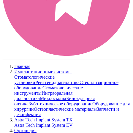
Главная
Имплантационные системы
Стоматологические
установки
Рентгенодиагностика
Стерилизационное
оборудование
Стоматологические
инструменты
Интраоральная
диагностика
Микроскопы
Бинокулярная
оптика
Зуботехническое оборудование
Оборудование для
хирургии
Остеопластические материалы
Запчасти и
дезинфекция
Astra Tech Implant System TX
Astra Tech Implant System EV
Ортопедия