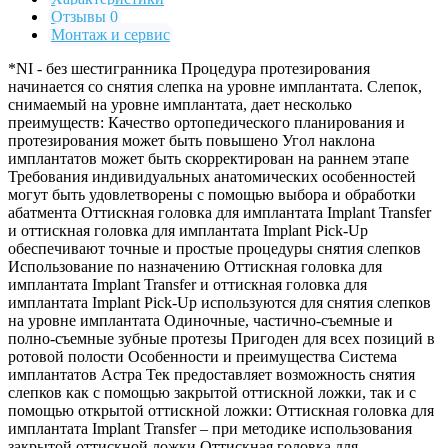
Отзывы 0
Монтаж и сервис
*NI - без шестигранника Процедура протезирования
начинается со снятия слепка на уровне имплантата. Слепок,
снимаемый на уровне имплантата, дает несколько
преимуществ: Качество ортопедического планирования и
протезирования может быть повышено Угол наклона
имплантатов может быть скорректирован на раннем этапе
Требования индивидуальных анатомических особенностей
могут быть удовлетворены с помощью выбора и обработки
абатмента Оттискная головка для имплантата Implant Transfer
и оттискная головка для имплантата Implant Pick-Up
обеспечивают точные и простые процедуры снятия слепков
Использование по назначению Оттискная головка для
имплантата Implant Transfer и оттискная головка для
имплантата Implant Pick-Up используются для снятия слепков
на уровне имплантата Одиночные, частично-съемные и
полно-съемные зубные протезы Пригоден для всех позиций в
ротовой полости Особенности и преимущества Система
имплантатов Астра Тек предоставляет возможность снятия
слепков как с помощью закрытой оттискной ложки, так и с
помощью открытой оттискной ложки: Оттискная головка для
имплантата Implant Transfer – при методике использования
закрытой оттискной ложки Оттискная головка для