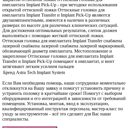
имплантата Implant Pick-Up - при методике использования
открытой оттискной ложки Оттискные головки для
имплантата Implant Transfer и Implant Pick-Up являются
двухкомпонентными, имеются в наличии в различных
размерах по высоте для различных клинических ситуаций.
Для достижения оптимальных результатов, слепок должен
выполняться с помощью жесткой оттискной ложки.
Оттискная головка для имплантата Implant Transfer снабжена
лазерной снабжена лазерной снабжена лазерной маркировкой,
обозначающей диаметр имплантата. Местоположение и
закрепление Оттискные головки для имплантата Implant
Transfer и Implant Pick-Up помещают в имплантат, и винт
затягивают легким усилием пальцев
Бренд
Astra Tech Implant System
Если Вам необходима помощь, наши сотрудники моментально
откликнутся на Вашу заявку и помогут установить причину и
устранить поломку в кратчайшие сроки! Помогут с выбором
оборудования и его интеграцией в зависимости от требований
помещения. Установка, монтаж, ввод в эксплуатацию,
квалифицированный инструктаж персонала, мастер-класс по
уходу за инструментом – всё это сделают для Вас наши
специалисты.