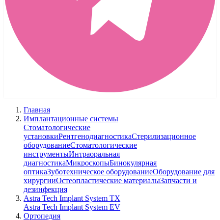
Главная
Имплантационные системы
Стоматологические
установки
Рентгенодиагностика
Стерилизационное
оборудование
Стоматологические
инструменты
Интраоральная
диагностика
Микроскопы
Бинокулярная
оптика
Зуботехническое оборудование
Оборудование для
хирургии
Остеопластические материалы
Запчасти и
дезинфекция
Astra Tech Implant System TX
Astra Tech Implant System EV
Ортопедия