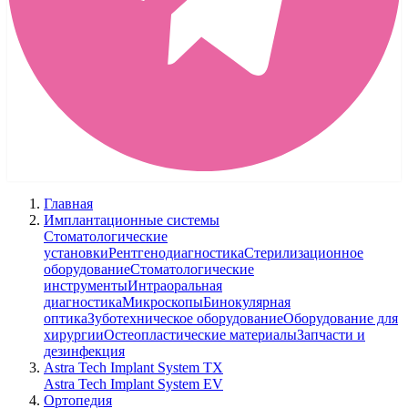
Главная
Имплантационные системы
Стоматологические
установки
Рентгенодиагностика
Стерилизационное
оборудование
Стоматологические
инструменты
Интраоральная
диагностика
Микроскопы
Бинокулярная
оптика
Зуботехническое оборудование
Оборудование для
хирургии
Остеопластические материалы
Запчасти и
дезинфекция
Astra Tech Implant System TX
Astra Tech Implant System EV
Ортопедия