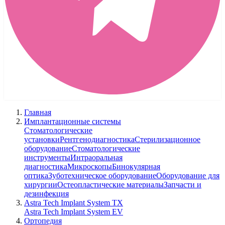
Главная
Имплантационные системы
Стоматологические
установки
Рентгенодиагностика
Стерилизационное
оборудование
Стоматологические
инструменты
Интраоральная
диагностика
Микроскопы
Бинокулярная
оптика
Зуботехническое оборудование
Оборудование для
хирургии
Остеопластические материалы
Запчасти и
дезинфекция
Astra Tech Implant System TX
Astra Tech Implant System EV
Ортопедия