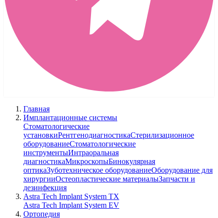
Главная
Имплантационные системы
Стоматологические
установки
Рентгенодиагностика
Стерилизационное
оборудование
Стоматологические
инструменты
Интраоральная
диагностика
Микроскопы
Бинокулярная
оптика
Зуботехническое оборудование
Оборудование для
хирургии
Остеопластические материалы
Запчасти и
дезинфекция
Astra Tech Implant System TX
Astra Tech Implant System EV
Ортопедия