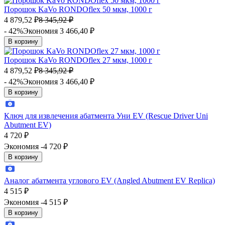
Порошок KaVo RONDOflex 50 мкм, 1000 г
4 879,52
₽
8 345,92
₽
- 42%
Экономия 3 466,40
₽
В корзину
Порошок KaVo RONDOflex 27 мкм, 1000 г
4 879,52
₽
8 345,92
₽
- 42%
Экономия 3 466,40
₽
В корзину
Ключ для извлечения абатмента Уни EV (Rescue Driver Uni
Abutment EV)
4 720
₽
Экономия -4 720
₽
В корзину
Аналог абатмента углового EV (Angled Abutment EV Replica)
4 515
₽
Экономия -4 515
₽
В корзину