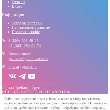
Отзывы
Видео
Информация
Условия доставки
Персональные данные
Политика cookie
8 (800) 505-49-95
+7 (383) 254-01-74
Новосибирск
ул. Восход 26/1 офис 6
info.dtg@mail.ru
Дентал Трейдинг Груп
ИНН 5405984009, ОГРН 1165476156526
Сайт использует cookie для работы, а также к сайту подключены
сервисы веб-аналитики (Яндекс) использующие cookie. Оставаясь на
сайте, вы даёте свое согласие на сбор и обработку cookie в порядке,