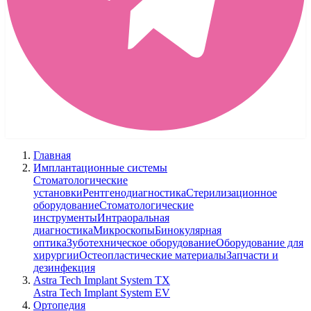
Главная
Имплантационные системы
Стоматологические
установки
Рентгенодиагностика
Стерилизационное
оборудование
Стоматологические
инструменты
Интраоральная
диагностика
Микроскопы
Бинокулярная
оптика
Зуботехническое оборудование
Оборудование для
хирургии
Остеопластические материалы
Запчасти и
дезинфекция
Astra Tech Implant System TX
Astra Tech Implant System EV
Ортопедия