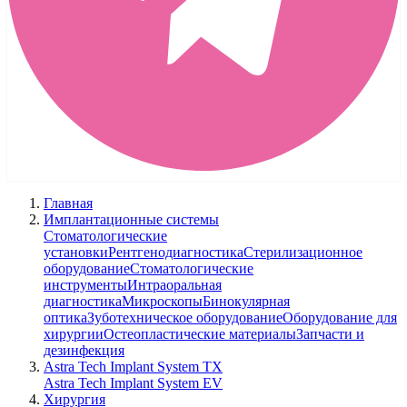
Главная
Имплантационные системы
Стоматологические
установки
Рентгенодиагностика
Стерилизационное
оборудование
Стоматологические
инструменты
Интраоральная
диагностика
Микроскопы
Бинокулярная
оптика
Зуботехническое оборудование
Оборудование для
хирургии
Остеопластические материалы
Запчасти и
дезинфекция
Astra Tech Implant System TX
Astra Tech Implant System EV
Хирургия