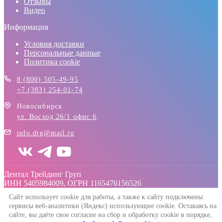
Отзывы
Видео
Информация
Условия доставки
Персональные данные
Политика cookie
8 (800) 505-49-95
+7 (383) 254-01-74
Новосибирск
ул. Восход 26/1 офис 6
info.dtg@mail.ru
Дентал Трейдинг Груп
ИНН 5405984009, ОГРН 1165476156526
Сайт использует cookie для работы, а также к сайту подключены
сервисы веб-аналитики (Яндекс) использующие cookie. Оставаясь на
сайте, вы даёте свое согласие на сбор и обработку cookie в порядке,