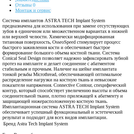
Отзывы 0
Монтаж и сервис
Система имплантов ASTRA TECH Implant System
предназначена для использования при замене отсутствующих
зубов в единичном или множественном вариантах в нижней
или верхней челюсти. Химически модифицированная
титановая поверхность, OsseoSpeed стимулирует процесс
быстрого заживления кости и обеспечивает быстрое
формирование большого объема костной ткани. Система
Conical Seal Design позволяет надежно зафиксировать зубной
протез на импланте и делает соединение с абатментом
стабильным и прочным. Наличие на шейке имплантата
тонкой резьбы Microthread, обеспечивающей оптимальное
распределение нагрузки на костную ткань и невысокие
показатели напряжения. Connective Contour, специфический
контур, который способствует увеличению высоты и объема
соединительной ткани, плотно прилежащей к абатменту и
защищающей нижерасположенную костную ткань.
Имплантационная система ASTRA TECH Implant System
обеспечивает успешный функциональный и эстетический
результат и подходит для всех видов имплантации.
Бренд
Astra Tech Implant System