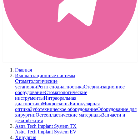
Главная
Имплантационные системы
Стоматологические
установки
Рентгенодиагностика
Стерилизационное
оборудование
Стоматологические
инструменты
Интраоральная
диагностика
Микроскопы
Бинокулярная
оптика
Зуботехническое оборудование
Оборудование для
хирургии
Остеопластические материалы
Запчасти и
дезинфекция
Astra Tech Implant System TX
Astra Tech Implant System EV
Хирургия