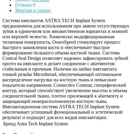
Отзывы 0
Монтаж и сервис
Система имплантов ASTRA TECH Implant System
предназначена для использования при замене отсутствующих
зубов в единичном или множественном вариантах в нижней
или верхней челюсти. Химически модифицированная
титановая поверхность, OsseoSpeed стимулирует процесс
быстрого заживления кости и обеспечивает быстрое
формирование большого объема костной ткани. Система
Conical Seal Design позволяет надежно зафиксировать зубной
протез на импланте и делает соединение с абатментом
стабильным и прочным. Наличие на шейке имплантата
тонкой резьбы Microthread, обеспечивающей оптимальное
распределение нагрузки на костную ткань и невысокие
показатели напряжения. Connective Contour, специфический
контур, который способствует увеличению высоты и объема
соединительной ткани, плотно прилежащей к абатменту и
защищающей нижерасположенную костную ткань.
Имплантационная система ASTRA TECH Implant System
обеспечивает успешный функциональный и эстетический
результат и подходит для всех видов имплантации.
Бренд
Astra Tech Implant System