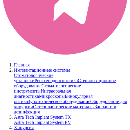
Главная
Имплантационные системы
Стоматологические
установки
Рентгенодиагностика
Стерилизационное
оборудование
Стоматологические
инструменты
Интраоральная
диагностика
Микроскопы
Бинокулярная
оптика
Зуботехническое оборудование
Оборудование для
хирургии
Остеопластические материалы
Запчасти и
дезинфекция
Astra Tech Implant System TX
Astra Tech Implant System EV
Хирургия