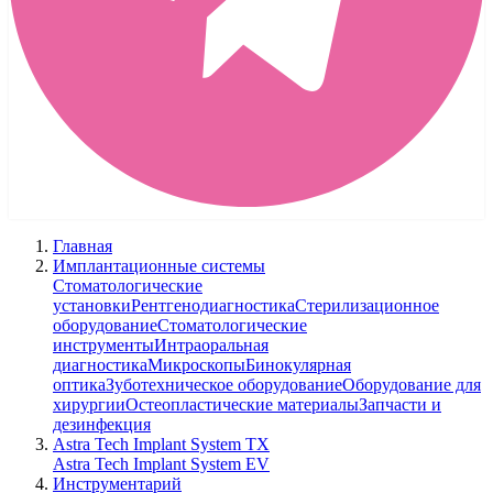
Главная
Имплантационные системы
Стоматологические
установки
Рентгенодиагностика
Стерилизационное
оборудование
Стоматологические
инструменты
Интраоральная
диагностика
Микроскопы
Бинокулярная
оптика
Зуботехническое оборудование
Оборудование для
хирургии
Остеопластические материалы
Запчасти и
дезинфекция
Astra Tech Implant System TX
Astra Tech Implant System EV
Инструментарий